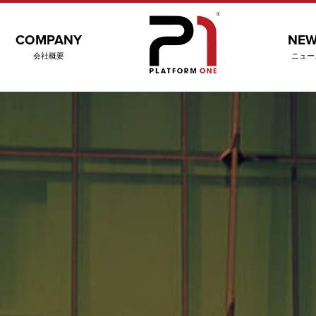
COMPANY
NE
会社概要
ニュー