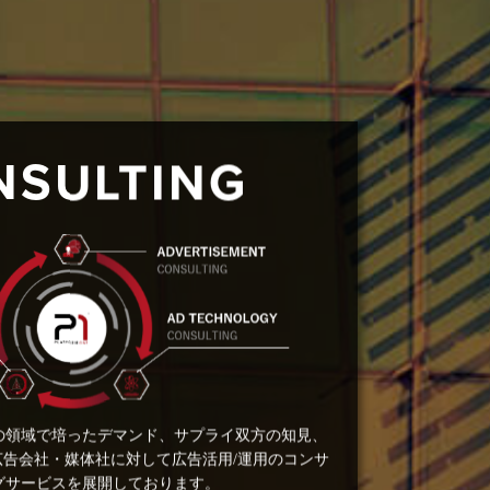
NSULTING
の領域で培ったデマンド、サプライ双方の知見、
告会社・媒体社に対して広告活用/運用のコンサ
グサービスを展開しております。