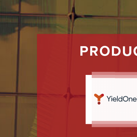
PRODU