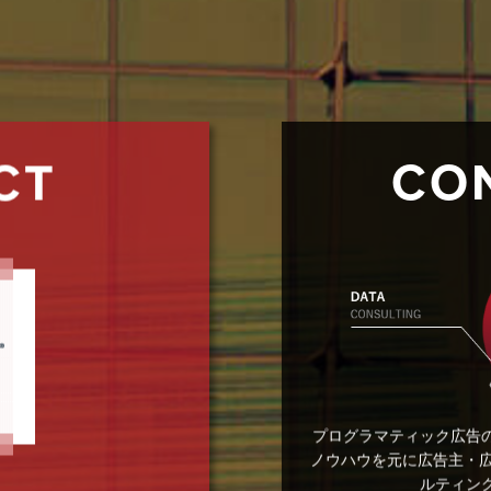
CT
CO
プログラマティック広告
ノウハウを元に広告主・広
ルティン